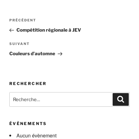
Navigation
Article
PRÉCÉDENT
de
précédent
Compétition régionale à JEV
l’article
Article
SUIVANT
suivant
Couleurs d’automne
RECHERCHER
Recherche
Recher
pour
:
ÉVÈNEMENTS
Aucun évènement