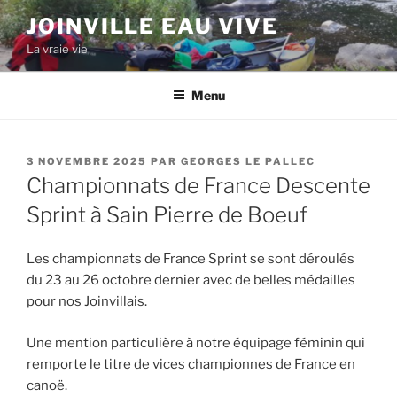
Aller
JOINVILLE EAU VIVE
au
La vraie vie
contenu
principal
Menu
PUBLIÉ
3 NOVEMBRE 2025
PAR
GEORGES LE PALLEC
LE
Championnats de France Descente
Sprint à Sain Pierre de Boeuf
Les championnats de France Sprint se sont déroulés
du 23 au 26 octobre dernier avec de belles médailles
pour nos Joinvillais.
Une mention particulière à notre équipage féminin qui
remporte le titre de vices championnes de France en
canoë.