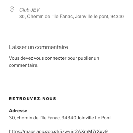
Club JEV
30, Chemin de l'Ile Fanac, Joinville le pont, 94340
Laisser un commentaire
Vous devez
vous connecter
pour publier un
commentaire.
RETROUVEZ-NOUS
Adresse
30, chemin de l’Ile Fanac, 94340 Joinville Le Pont
https://maps.app.goo.gl/5zwy6r2AXmM7rXgy9