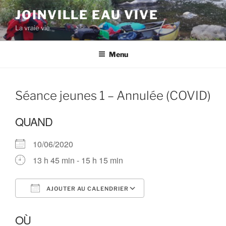
Aller
JOINVILLE EAU VIVE
au
La vraie vie
contenu
principal
Menu
Séance jeunes 1 – Annulée (COVID)
QUAND
10/06/2020
13 h 45 min - 15 h 15 min
AJOUTER AU CALENDRIER
Télécharger ICS
Calendrier Google
OÙ