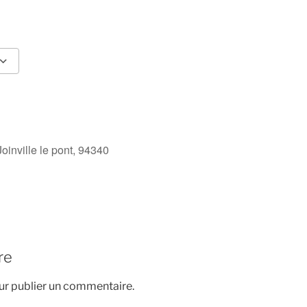
Calendrier Google
iCalendar
Joinville le pont, 94340
re
r publier un commentaire.