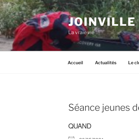
Aller
au
JOINVILLE
contenu
principal
La vraie vie
Accueil
Actualités
Le cl
Séance jeunes d
QUAND