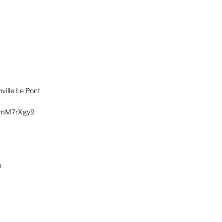
ville Le Pont
AXmM7rXgy9
h