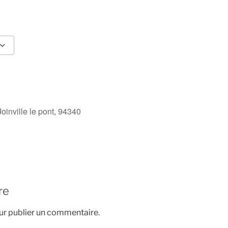
Calendrier Google
iCalendar
Joinville le pont, 94340
re
r publier un commentaire.