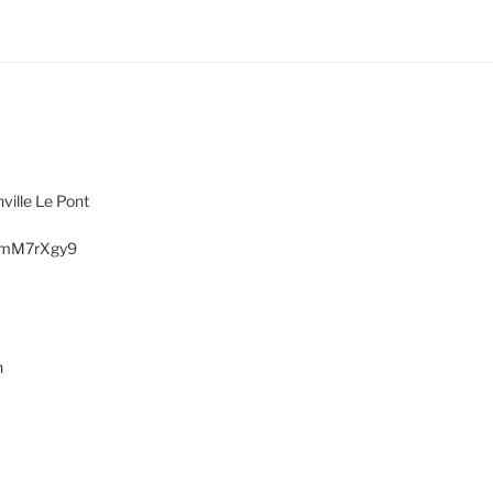
ville Le Pont
AXmM7rXgy9
h