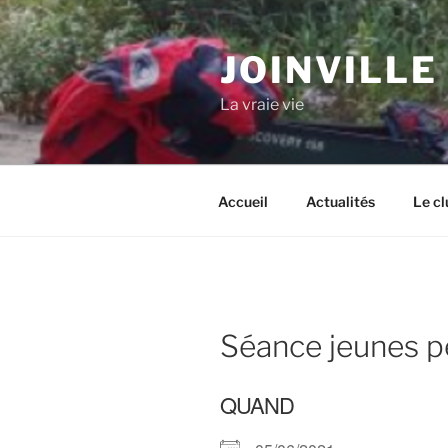
Aller
au
JOINVILLE
contenu
principal
La vraie vie
Accueil
Actualités
Le cl
Séance jeunes p
QUAND