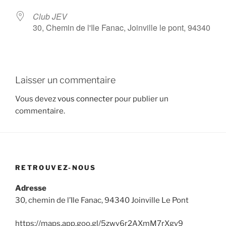
Club JEV
30, Chemin de l'Ile Fanac, Joinville le pont, 94340
Laisser un commentaire
Vous devez
vous connecter
pour publier un
commentaire.
RETROUVEZ-NOUS
Adresse
30, chemin de l’Ile Fanac, 94340 Joinville Le Pont
https://maps.app.goo.gl/5zwy6r2AXmM7rXgy9