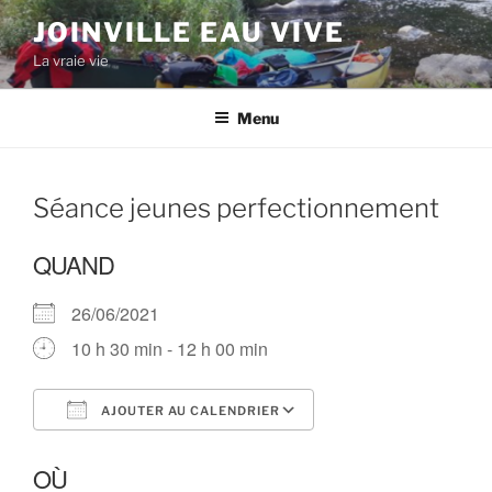
Aller
JOINVILLE EAU VIVE
au
La vraie vie
contenu
principal
Menu
Séance jeunes perfectionnement
QUAND
26/06/2021
10 h 30 min - 12 h 00 min
AJOUTER AU CALENDRIER
Télécharger ICS
Calendrier Google
OÙ