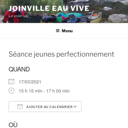
Aller
JOINVILLE EAU VIVE
au
La vraie vie
contenu
principal
Menu
Séance jeunes perfectionnement
QUAND
17/03/2021
15 h 15 min - 17 h 00 min
AJOUTER AU CALENDRIER
Télécharger ICS
Calendrier Google
OÙ