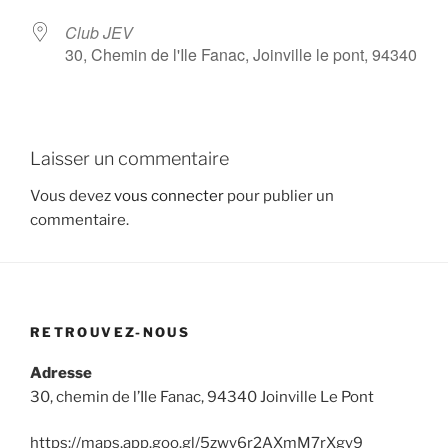
Club JEV
30, Chemin de l'Ile Fanac, Joinville le pont, 94340
Laisser un commentaire
Vous devez
vous connecter
pour publier un
commentaire.
RETROUVEZ-NOUS
Adresse
30, chemin de l’Ile Fanac, 94340 Joinville Le Pont
https://maps.app.goo.gl/5zwy6r2AXmM7rXgy9