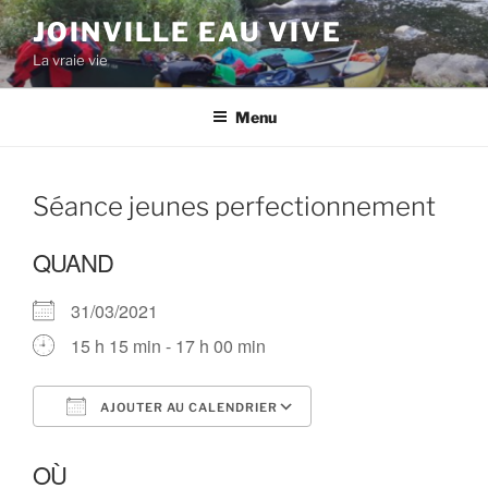
Aller
JOINVILLE EAU VIVE
au
La vraie vie
contenu
principal
Menu
Séance jeunes perfectionnement
QUAND
31/03/2021
15 h 15 min - 17 h 00 min
AJOUTER AU CALENDRIER
Télécharger ICS
Calendrier Google
OÙ