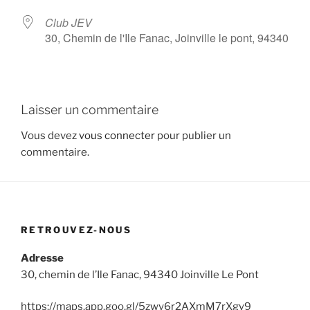
Club JEV
30, Chemin de l'Ile Fanac, Joinville le pont, 94340
Laisser un commentaire
Vous devez
vous connecter
pour publier un
commentaire.
RETROUVEZ-NOUS
Adresse
30, chemin de l’Ile Fanac, 94340 Joinville Le Pont
https://maps.app.goo.gl/5zwy6r2AXmM7rXgy9