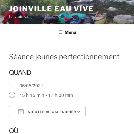
Aller
JOINVILLE EAU VIVE
au
La vraie vie
contenu
principal
Menu
Séance jeunes perfectionnement
QUAND
05/05/2021
15 h 15 min - 17 h 00 min
AJOUTER AU CALENDRIER
Télécharger ICS
Calendrier Google
OÙ