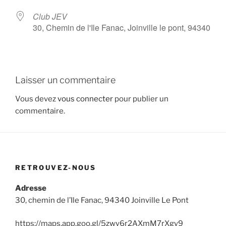
Club JEV
30, Chemin de l'Ile Fanac, Joinville le pont, 94340
Laisser un commentaire
Vous devez
vous connecter
pour publier un
commentaire.
RETROUVEZ-NOUS
Adresse
30, chemin de l’Ile Fanac, 94340 Joinville Le Pont
https://maps.app.goo.gl/5zwy6r2AXmM7rXgy9