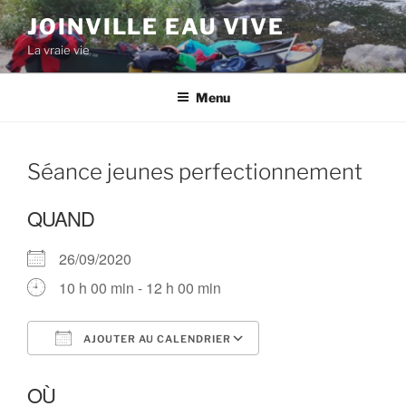
Aller
JOINVILLE EAU VIVE
au
La vraie vie
contenu
principal
Menu
Séance jeunes perfectionnement
QUAND
26/09/2020
10 h 00 min - 12 h 00 min
AJOUTER AU CALENDRIER
Télécharger ICS
Calendrier Google
OÙ