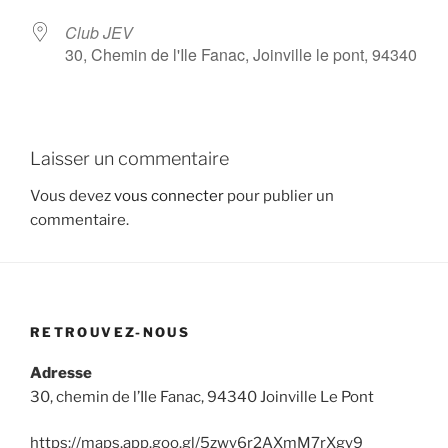
Club JEV
30, Chemin de l'Ile Fanac, Joinville le pont, 94340
Laisser un commentaire
Vous devez
vous connecter
pour publier un
commentaire.
RETROUVEZ-NOUS
Adresse
30, chemin de l’Ile Fanac, 94340 Joinville Le Pont
https://maps.app.goo.gl/5zwy6r2AXmM7rXgy9