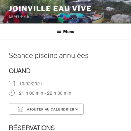
Aller
JOINVILLE EAU VIVE
au
La vraie vie
contenu
principal
Menu
Séance piscine annulées
QUAND
10/02/2021
21 h 00 min - 22 h 30 min
AJOUTER AU CALENDRIER
Télécharger ICS
Calendrier Google
RÉSERVATIONS