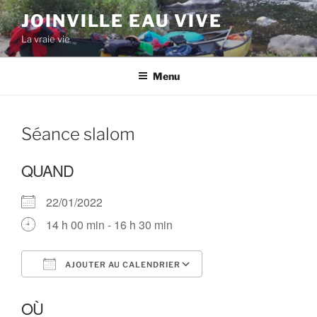
Aller
JOINVILLE EAU VIVE
au
La vraie vie
contenu
principal
Menu
Séance slalom
QUAND
22/01/2022
14 h 00 min - 16 h 30 min
AJOUTER AU CALENDRIER
Télécharger ICS
Calendrier Google
OÙ