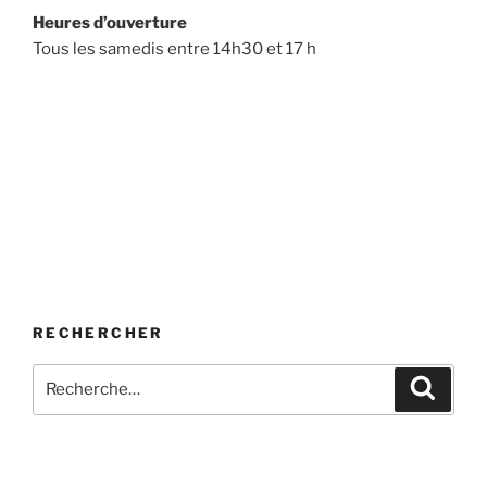
Heures d’ouverture
Tous les samedis entre 14h30 et 17 h
RECHERCHER
Recherche
Recher
pour
: