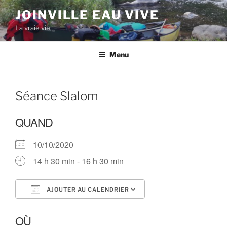
Aller
JOINVILLE EAU VIVE
au
La vraie vie
contenu
principal
Menu
Séance Slalom
QUAND
10/10/2020
14 h 30 min - 16 h 30 min
AJOUTER AU CALENDRIER
Télécharger ICS
Calendrier Google
OÙ