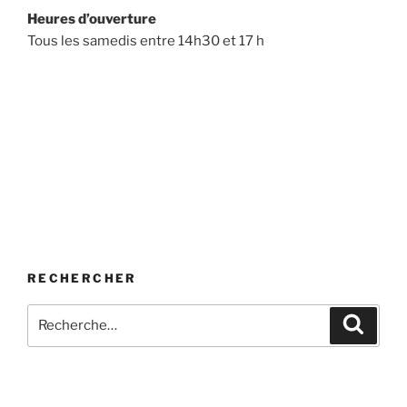
Heures d’ouverture
Tous les samedis entre 14h30 et 17 h
RECHERCHER
Recherche
Recher
pour
: