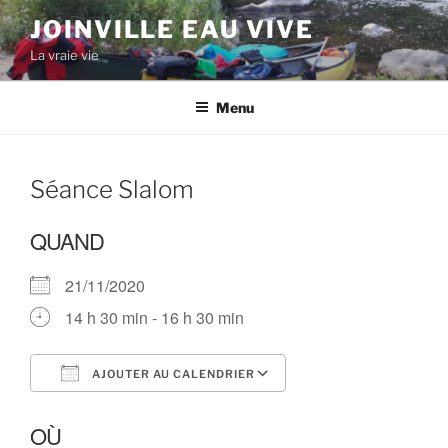
Aller
JOINVILLE EAU VIVE
au
La vraie vie
contenu
principal
Menu
Séance Slalom
QUAND
21/11/2020
14 h 30 min - 16 h 30 min
AJOUTER AU CALENDRIER
Télécharger ICS
Calendrier Google
OÙ