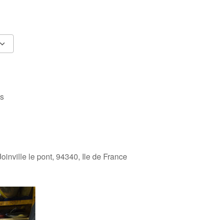
Calendrier Google
iCalendar
es
oinville le pont, 94340, Ile de France