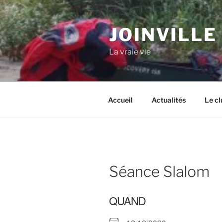
Aller
au
JOINVILLE
contenu
principal
La vraie vie
Accueil
Actualités
Le cl
Séance Slalom
QUAND