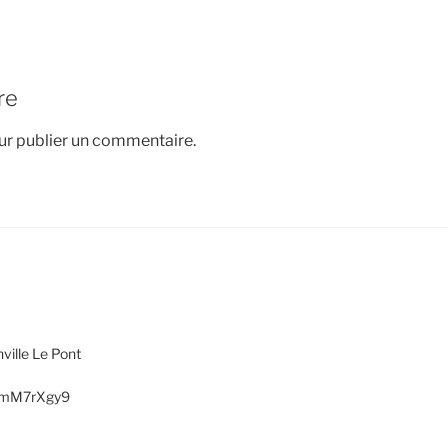
re
r publier un commentaire.
ville Le Pont
AXmM7rXgy9