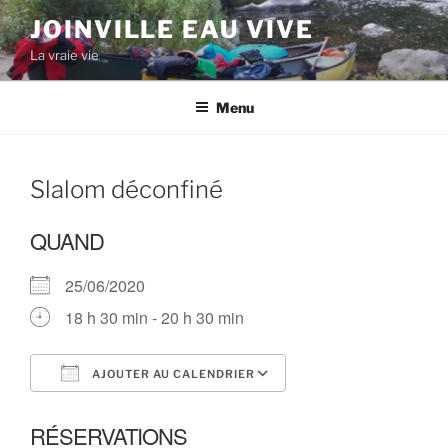
Aller
JOINVILLE EAU VIVE
au
La vraie vie
contenu
principal
Menu
Slalom déconfiné
QUAND
25/06/2020
18 h 30 min - 20 h 30 min
AJOUTER AU CALENDRIER
Télécharger ICS
Calendrier Google
RÉSERVATIONS