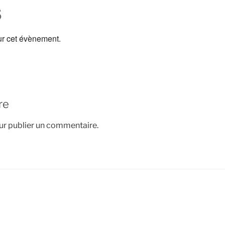
s
ur cet évènement.
re
r publier un commentaire.