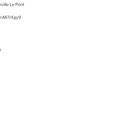
ville Le Pont
AXmM7rXgy9
h