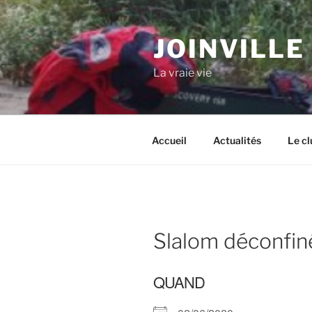
Aller
au
JOINVILLE
contenu
principal
La vraie vie
Accueil
Actualités
Le cl
Slalom déconfin
QUAND