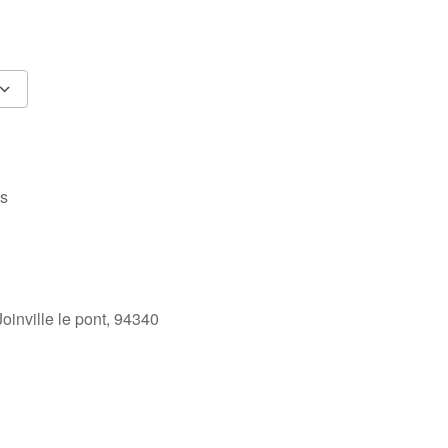
Calendrier Google
iCalendar
es
Joinville le pont, 94340