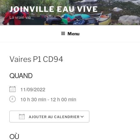
Aller
JOINVILLE EAU VIVE
au
La vraie vie
contenu
principal
Menu
Vaires P1 CD94
QUAND
11/09/2022
10 h 30 min - 12 h 00 min
AJOUTER AU CALENDRIER
Télécharger ICS
Calendrier Google
OÙ