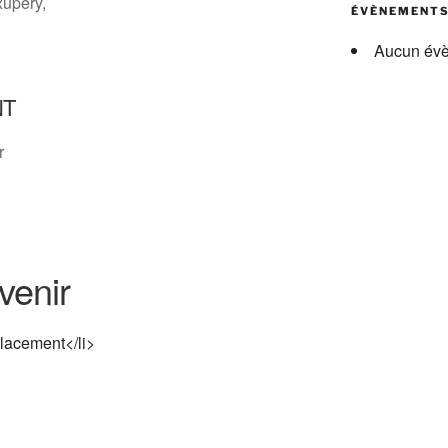
xupéry,
ÉVÈNEMENT
Aucun év
NT
r
venir
lacement</li>