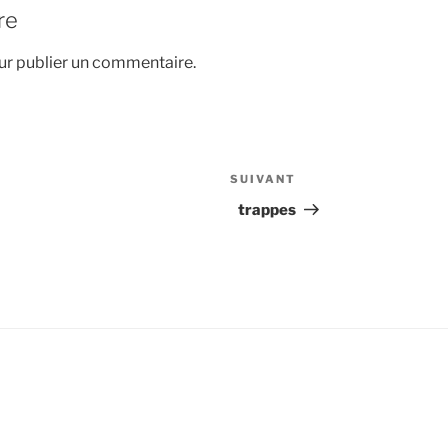
re
r publier un commentaire.
SUIVANT
Article
suivant
trappes