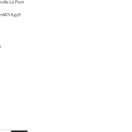
ville Le Pont
AXmM7rXgy9
h