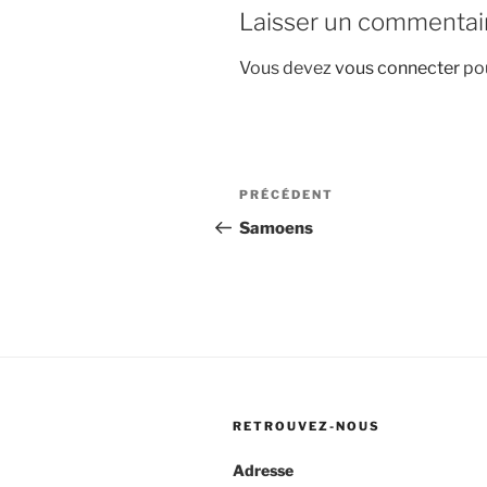
Laisser un commentai
Vous devez
vous connecter
pou
Navigation
Article
PRÉCÉDENT
de
précédent
Samoens
l’article
RETROUVEZ-NOUS
Adresse